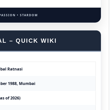
PASSION • STARDOM
L – QUICK WIKI
qbal Ratnasi
ber 1988, Mumbai
(as of 2026)