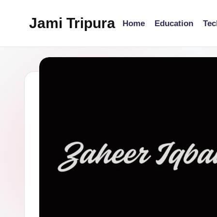
Jami Tripura
Home
Education
Tec
Skip
to
Your
content
Reliable
Guide
to
Learning
and
Innovation