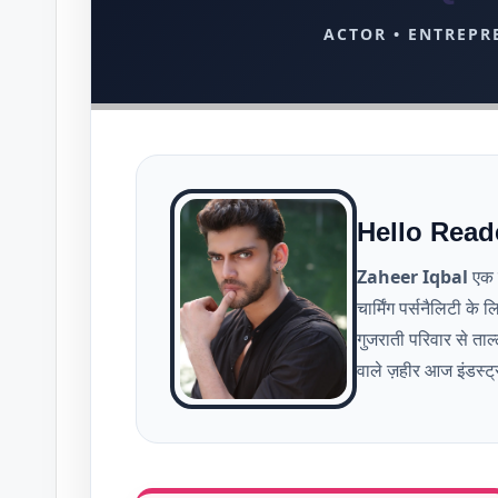
ACTOR • ENTREPR
Hello Read
Zaheer Iqbal
एक ट
चार्मिंग पर्सनैलिटी के 
गुजराती परिवार से ताल
वाले ज़हीर आज इंडस्ट