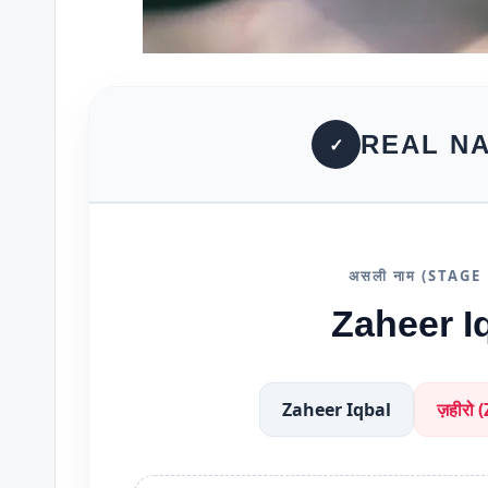
REAL NA
✓
असली नाम (STAG
Zaheer I
Zaheer Iqbal
ज़हीरो