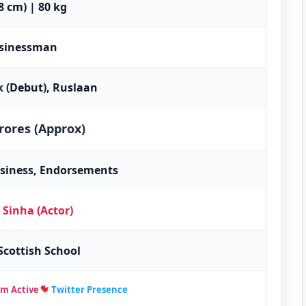
78 cm) | 80 kg
usinessman
 (Debut), Ruslaan
rores (Approx)
usiness, Endorsements
 Sinha (Actor)
cottish School
m Active
Twitter Presence