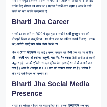
मानी। भोजपुरी इंडस्ट्री में एंट्री से पहले वे मॉडलिंग भी करती थीं। यह दौर
उनके लिए सीखने का समय था। मेहनत ने उन्हें आगे बढ़ाया। आज वे उसी
संघर्ष को याद करके मुस्कुराती हैं।
Bharti Jha Career
भारती झा का करियर 2020 में शुरू हुआ। उन्होंने
हल्दी कुमकुम
नाम की
भोजपुरी फिल्म से डेब्यू किया। यह छोटा रोल था लेकिन नजरों में आए। इसके
बाद
अघोरी
,
शादी बाय चांस
जैसी फिल्में कीं।
फिर वे
OTT प्लेटफॉर्म
पर आईं। उल्लू, प्राइम प्ले जैसी ऐप्स पर वेब सीरीज
कीं।
फरेबी यार
,
दो हसीना
,
बाबूजी
,
येस मॅम
,
रेन बसेरा
जैसी सीरीज से काफी
पॉपुलर हुईं। उनकी एक्टिंग स्टाइल यूनिक है। एक्सप्रेशन से ही कहानी कह
देती हैं। आज वे भोजपुरी से OTT तक की सफल यात्रा पर हैं। भविष्य में
और बड़े प्रोजेक्ट्स की उम्मीद है।
Bharti Jha Social Media
Presence
भारती झा सोशल मीडिया पर बहुत एक्टिव हैं। उनका
इंस्टाग्राम
अकाउंट