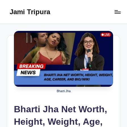
Jami Tripura
Skip
to
Your
content
Reliable
Guide
to
Learning
and
Innovation
Bharti Jha
Bharti Jha Net Worth,
Height, Weight, Age,