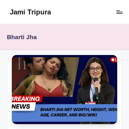
Jami Tripura
Skip
to
Your
content
Reliable
Guide
Bharti Jha
to
Learning
and
Innovation