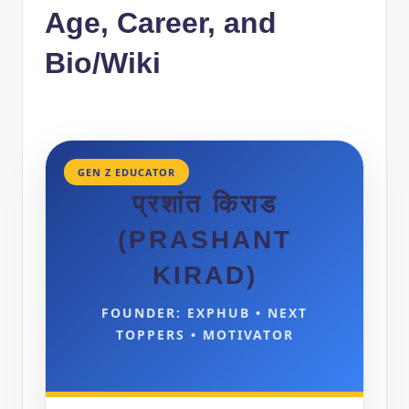
Age, Career, and
Bio/Wiki
GEN Z EDUCATOR
प्रशांत किराड
(PRASHANT
KIRAD)
FOUNDER: EXPHUB • NEXT
TOPPERS • MOTIVATOR