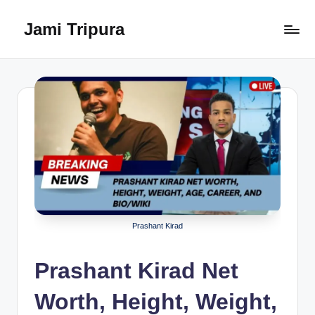
Jami Tripura
Skip
to
Your
content
Reliable
Guide
to
Learning
and
Innovation
Prashant Kirad
Prashant Kirad Net
Worth, Height, Weight,