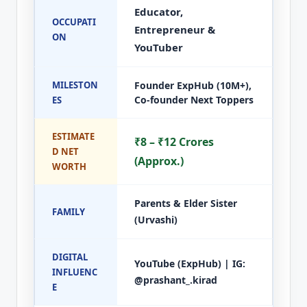
Educator,
OCCUPATI
Entrepreneur &
ON
YouTuber
MILESTON
Founder ExpHub (10M+),
Co-founder Next Toppers
ES
ESTIMATE
₹8 – ₹12 Crores
D NET
(Approx.)
WORTH
Parents & Elder Sister
FAMILY
(Urvashi)
DIGITAL
YouTube (ExpHub) | IG:
INFLUENC
@prashant_.kirad
E